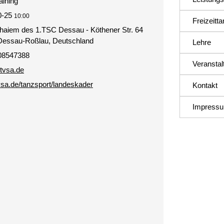
aining
0-25
10:00
Freizeitt
haiem des 1.TSC Dessau - Köthener Str. 64
Dessau-Roßlau, Deutschland
Lehre
 08547388
Veranstal
tvsa.de
ltvsa.de/tanzsport/landeskader
Kontakt
Impress